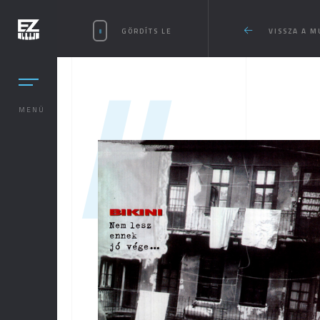
GÖRDÍTS LE
VISSZA A 
//
MENÜ