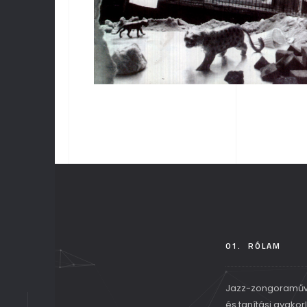
NEM LESZ ENNEK JÓ VÉGE
01.
RÓLAM
Jazz-zongoraművé
és tanítási gyakor