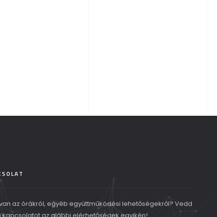
CSOLAT
van az órákról, egyéb együttműködési lehetőségekről? Vedd
a kapcsolatot az alábbi elérhetőségek egyikén!