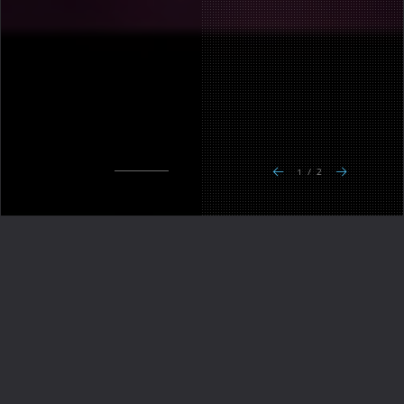
1 / 2
//
OKTATÁS
Oktatás
ZONGORA
OKTATÁS
KEZDŐKNEK ÉS