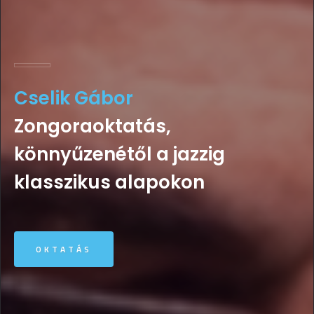
Cselik Gábor
Szóló zongora
Zongoraoktatás,
zenekari produkciók
könnyűzenétől a jazzig
klasszikus alapokon
OKTATÁS